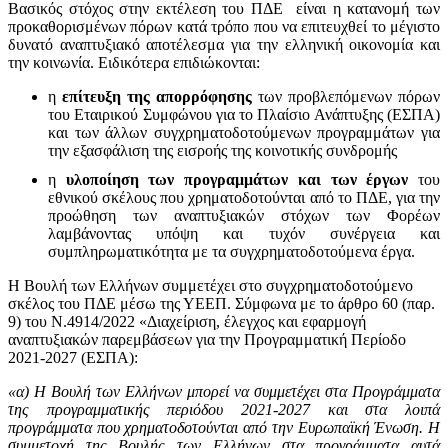
Βασικός στόχος στην εκτέλεση του ΠΔΕ είναι η κατανομή των
προκαθορισμένων πόρων κατά τρόπο που να επιτευχθεί το μέγιστο
δυνατό αναπτυξιακό αποτέλεσμα για την ελληνική οικονομία και
την κοινωνία. Ειδικότερα επιδιώκονται:
η
επίτευξη της απορρόφησης
των προβλεπόμενων πόρων
του Εταιρικού Συμφώνου για το Πλαίσιο Ανάπτυξης (ΕΣΠΑ)
και των άλλων συγχρηματοδοτούμενων προγραμμάτων για
την εξασφάλιση της εισροής της κοινοτικής συνδρομής
η
υλοποίηση των προγραμμάτων και των έργων
του
εθνικού σκέλους που χρηματοδοτούνται από το ΠΔΕ, για την
προώθηση των αναπτυξιακών στόχων των Φορέων
λαμβάνοντας υπόψη και τυχόν συνέργεια και
συμπληρωματικότητα με τα συγχρηματοδοτούμενα έργα.
Η Βουλή των Ελλήνων συμμετέχει στο συγχρηματοδοτούμενο
σκέλος του ΠΔΕ μέσω της ΥΕΕΠ. Σύμφωνα με το άρθρο 60 (παρ.
9) του Ν.4914/2022 «Διαχείριση, έλεγχος και εφαρμογή
αναπτυξιακών παρεμβάσεων για την Προγραμματική Περίοδο
2021-2027 (ΕΣΠΑ):
«α) Η Βουλή των Ελλήνων μπορεί να συμμετέχει στα Προγράμματα
της προγραμματικής περιόδου 2021-2027 και στα λοιπά
προγράμματα που χρηματοδοτούνται από την Ευρωπαϊκή Ένωση. Η
συμμετοχή της Βουλής των Ελλήνων στα προγράμματα αυτά